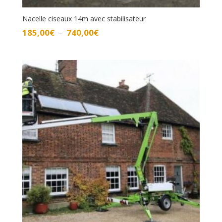
Nacelle ciseaux 14m avec stabilisateur
Plage
185,00
€
740,00
€
–
de
prix :
185,00€
à
740,00€