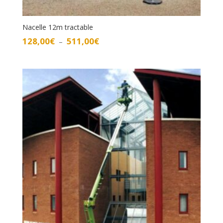
Nacelle 12m tractable
Plage
128,00
€
511,00
€
–
de
prix :
128,00€
à
511,00€