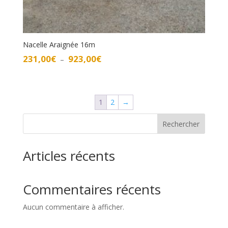
Nacelle Araignée 16m
Plage
231,00
€
923,00
€
–
de
prix :
231,00€
1
2
→
à
923,00€
Rechercher
Articles récents
Commentaires récents
Aucun commentaire à afficher.