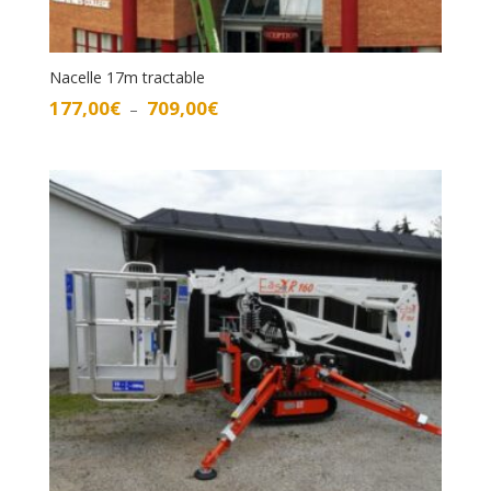
Nacelle 17m tractable
Plage
177,00
€
709,00
€
–
de
prix :
177,00€
à
709,00€