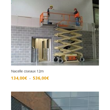
à
470,00€
Nacelle ciseaux 12m
Plage
134,00
€
536,00
€
–
de
prix :
134,00€
à
536,00€