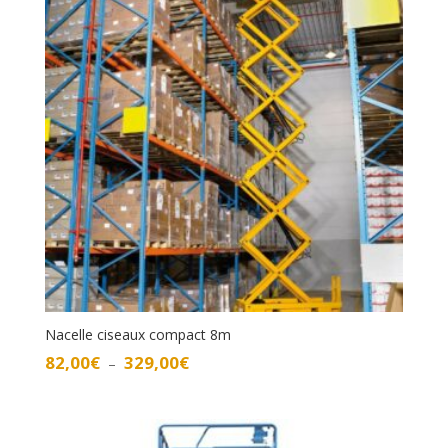
Nacelle ciseaux compact 8m
Plage
82,00
€
329,00
€
–
de
prix :
82,00€