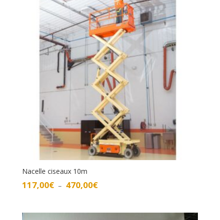
à
458,00€
Nacelle ciseaux 10m
Plage
117,00
€
470,00
€
–
de
prix :
117,00€