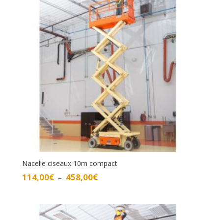
338,00€
Nacelle ciseaux 10m compact
Plage
114,00
€
458,00
€
–
de
prix :
114,00€