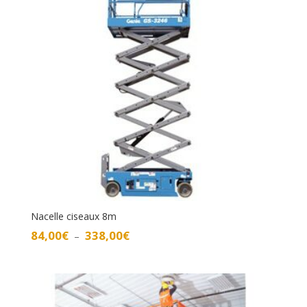
à
329,00€
Nacelle ciseaux 8m
Plage
84,00
€
338,00
€
–
de
prix :
84,00€
à