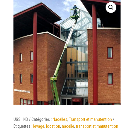
UGS :
ND
Catégories :
Nacelles
,
Transport et manutention
Étiquettes :
levage
,
location
,
nacelle
,
transport et manutention