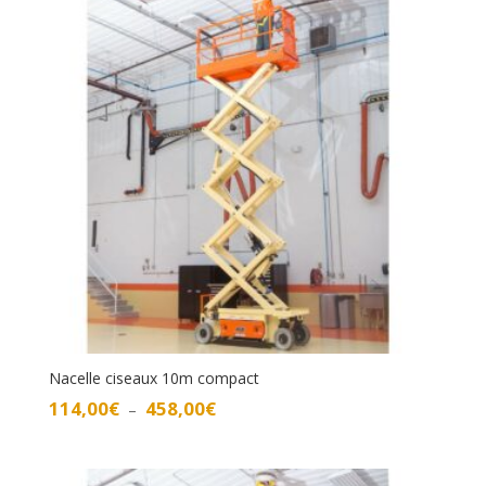
à
338,00€
Nacelle ciseaux 10m compact
Plage
114,00
€
458,00
€
–
de
prix :
114,00€