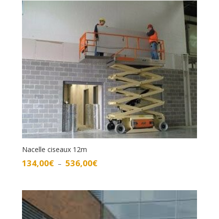
117,00€
à
470,00€
Nacelle ciseaux 12m
Plage
134,00
€
536,00
€
–
de
prix :
134,00€
à
536,00€