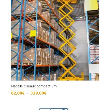
Nacelle ciseaux compact 8m
Plage
82,00
€
329,00
€
–
de
prix :
82,00€