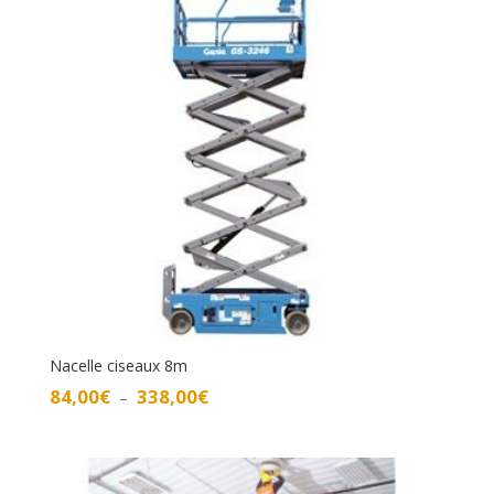
à
329,00€
Nacelle ciseaux 8m
Plage
84,00
€
338,00
€
–
de
prix :
84,00€