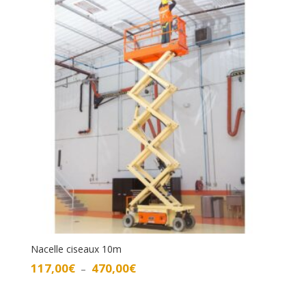
à
458,00€
Nacelle ciseaux 10m
Plage
117,00
€
470,00
€
–
de
prix :