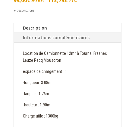
94,00
€
HTVA
113,74
€
TTC
-
+ assurances
Description
Informations complémentaires
Location de Camionnette 12m³ à Tournai Frasnes
Leuze Pecq Mouscron
espace de chargement :
-longueur :3.08m
-largeur : 1.76m
-hauteur : 1.90m
Charge utile : 1300kg