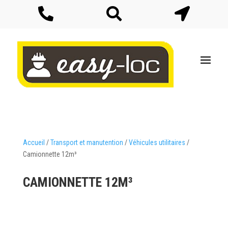



Accueil
/
Transport et manutention
/
Véhicules utilitaires
/
Camionnette 12m³
CAMIONNETTE 12M³