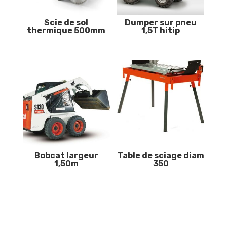
Scie de sol
Dumper sur pneu
thermique 500mm
1,5T hitip
Bobcat largeur
Table de sciage diam
1,50m
350