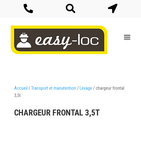



Accueil
/
Transport et manutention
/
Levage
/ chargeur frontal
3,5t
CHARGEUR FRONTAL 3,5T