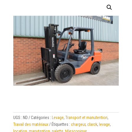
UGS :
ND
Catégories :
Levage
,
Transport et manutention
,
Travail des matériaux
Étiquettes :
chargeur
,
clarck
,
levage
,
location
,
manutention
,
palette
,
télescopique