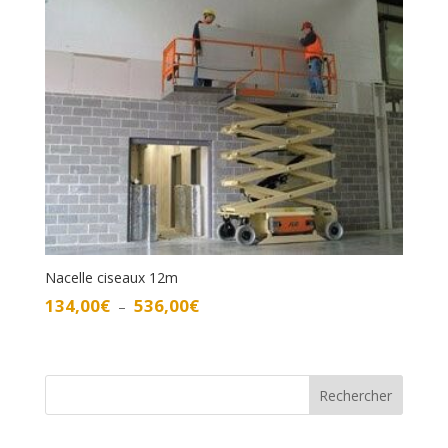
à
470,00€
Nacelle ciseaux 12m
Plage
134,00
€
536,00
€
–
de
prix :
134,00€
à
Rechercher
536,00€