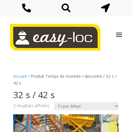



Accueil
/ Produit Temps de montée / descente / 32 s /
42 s
32 s / 42 s
3 résultats affichés