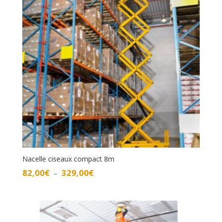
Nacelle ciseaux compact 8m
Plage
82,00
€
329,00
€
–
de
prix :
82,00€
à