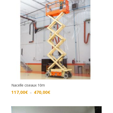
329,00€
Nacelle ciseaux 10m
Plage
117,00
€
470,00
€
–
de
prix :
117,00€