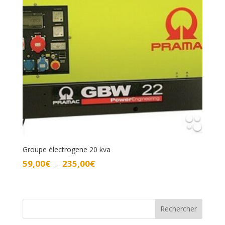
Groupe électrogene 20 kva
Plage
59,00
€
235,00
€
–
de
prix :
59,00€
à
Rechercher
235,00€