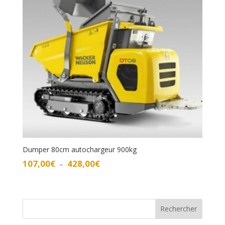
Dumper 80cm autochargeur 900kg
Plage
107,00
€
428,00
€
–
de
prix :
107,00€
à
Rechercher
428,00€