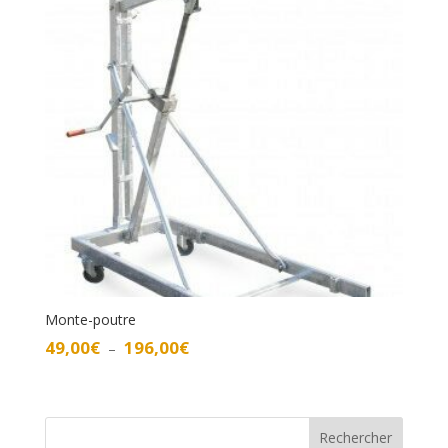
Monte-poutre
Plage
49,00
€
196,00
€
–
de
prix :
49,00€
à
Rechercher