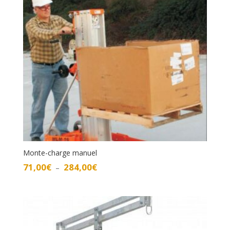
Monte-charge manuel
Plage
71,00
€
284,00
€
–
de
prix :
71,00€
à
284,00€