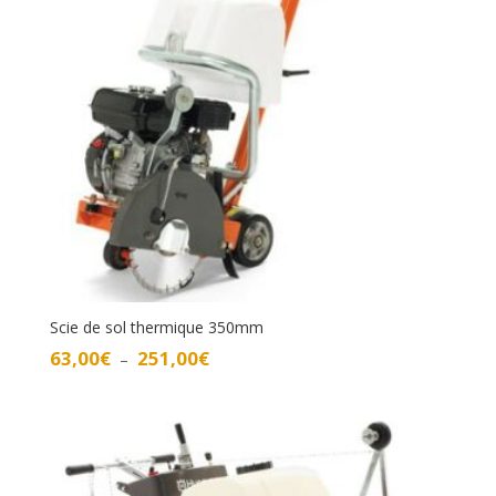
Scie de sol thermique 350mm
Plage
63,00
€
251,00
€
–
de
prix :
63,00€
à
251,00€