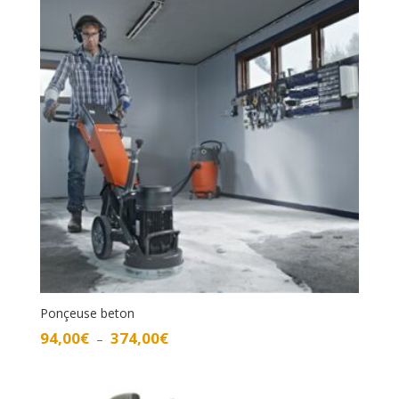
à
214,00€
Ponçeuse beton
Plage
94,00
€
374,00
€
–
de
prix :
94,00€