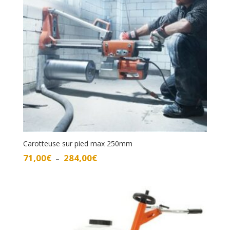
Carotteuse sur pied max 250mm
Plage
71,00
€
284,00
€
–
de
prix :
71,00€
à
284,00€