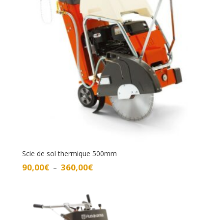
Scie de sol thermique 500mm
Plage
90,00
€
360,00
€
–
de
prix :
90,00€
à