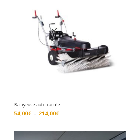
Balayeuse autotractée
Plage
54,00
€
214,00
€
–
de
prix :
54,00€