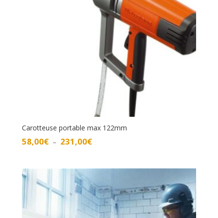
Carotteuse portable max 122mm
Plage
58,00
€
231,00
€
–
de
prix :
58,00€
à
231,00€