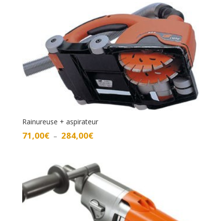
47,00€
à
190,00€
Rainureuse + aspirateur
Plage
71,00
€
284,00
€
–
de
prix :
71,00€
à
284,00€