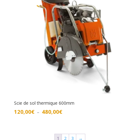
360,00€
Scie de sol thermique 600mm
Plage
120,00
€
480,00
€
–
de
prix :
120,00€
1
2
3
→
à