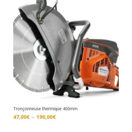
à
374,00€
Tronçonneuse thermique 400mm
Plage
47,00
€
190,00
€
–
de
prix :