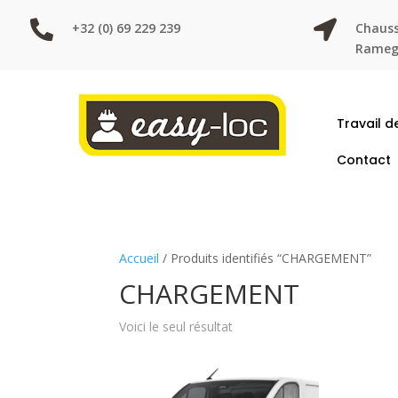


+32 (0) 69 229 239
Chauss
Ramegn
Travail d
Contact
Accueil
/ Produits identifiés “CHARGEMENT”
CHARGEMENT
Voici le seul résultat