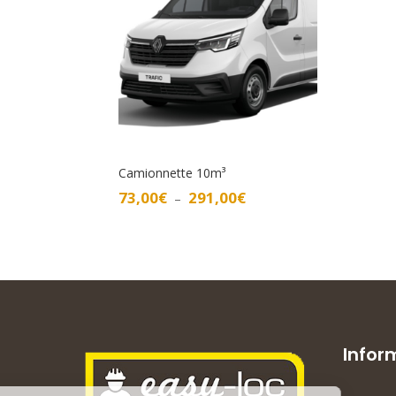
Camionnette 10m³
Plage
73,00
€
291,00
€
–
de
prix :
73,00€
à
291,00€
Infor