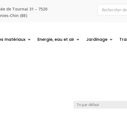
Recherche
ée de Tournai 31 – 7520
de
produits
ies-Chin (BE)
es matériaux
Energie, eau et air
Jardinage
Tra