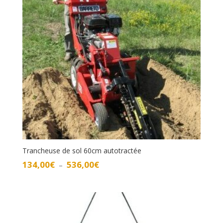
Trancheuse de sol 60cm autotractée
Plage
134,00
€
536,00
€
–
de
prix :
134,00€
à
536,00€