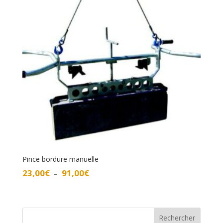
Pince bordure manuelle
Plage
23,00
€
91,00
€
–
de
prix :
23,00€
à
Rechercher