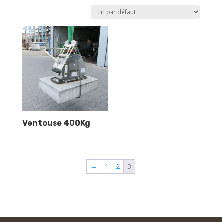
Ventouse 400Kg
←
1
2
3