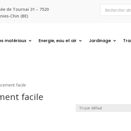
Recherche
ée de Tournai 31 – 7520
de
produits
ies-Chin (BE)
es matériaux
Energie, eau et air
Jardinage
Tra
acement facile
ment facile