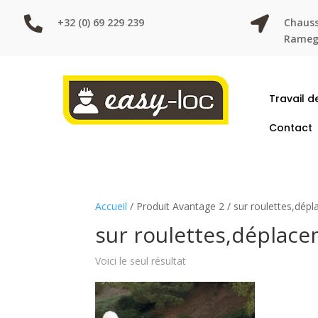


+32 (0) 69 229 239
Chauss
Ramegn
Travail d
Contact
Accueil
/ Produit Avantage 2 / sur roulettes,dépl
sur roulettes,déplace
Voici le seul résultat