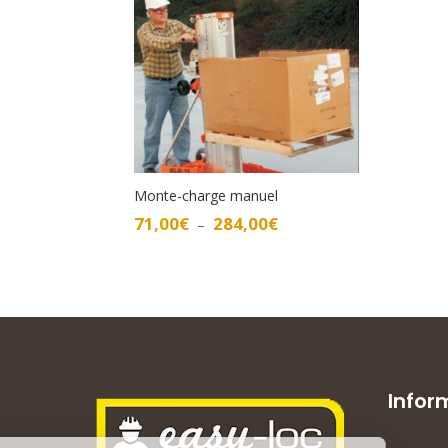
Monte-charge manuel
Plage
71,00
€
284,00
€
–
de
prix :
71,00€
à
284,00€
Infor