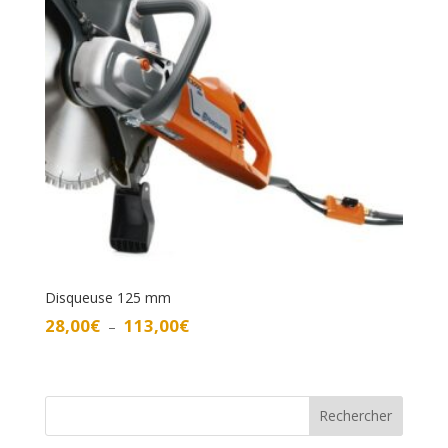
Disqueuse 125 mm
Plage
28,00
€
113,00
€
–
de
prix :
28,00€
à
Rechercher
113,00€