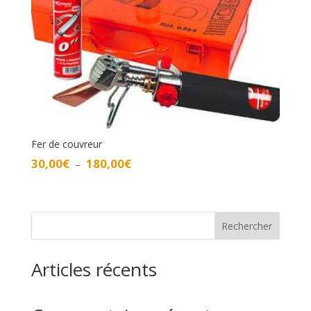
Fer de couvreur
Plage
30,00
€
180,00
€
–
de
prix :
30,00€
à
Rechercher
180,00€
Articles récents