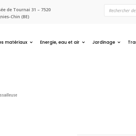
Recherche
ée de Tournai 31 – 7520
de
produits
ies-Chin (BE)
es matériaux
Energie, eau et air
Jardinage
Tra
ssailleuse