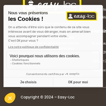
Questi
Condit
Partenaire de confiance pour la location de
matériel professionnel et de jardinage.
Horai
Vaste gamme d’équipements de qualité
supérieure, adaptés aussi bien aux besoins
Du lundi a
des professionnels que des particuliers.
7h00 à 12
13h00 à 1
Fermeture 
Copyright © 2024 – Easy-Loc