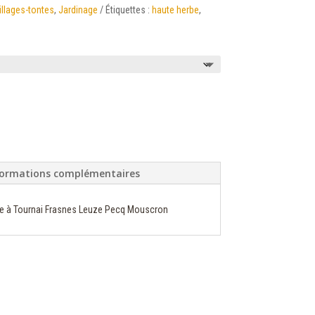
llages-tontes
,
Jardinage
Étiquettes :
haute herbe
,
formations complémentaires
se à Tournai Frasnes Leuze Pecq Mouscron