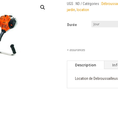
UGS :
ND
Catégories :
Débroussai
jardin
,
location
Durée
+ assurances
Description
In
Location de Debroussailleu