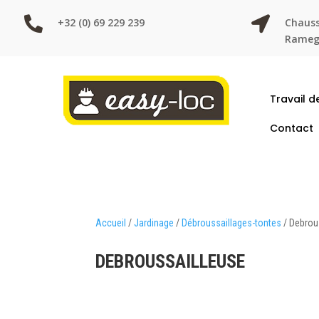


+32 (0) 69 229 239
Chauss
Ramegn
Travail d
Contact
Accueil
/
Jardinage
/
Débroussaillages-tontes
/ Debrou
DEBROUSSAILLEUSE