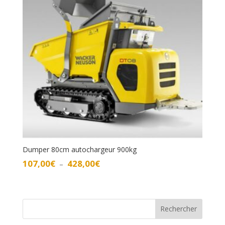
Dumper 80cm autochargeur 900kg
Plage
107,00
€
428,00
€
–
de
prix :
107,00€
à
Rechercher
428,00€