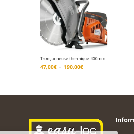
Tronçonneuse thermique 400mm
Plage
47,00
€
190,00
€
–
de
prix :
47,00€
à
190,00€
Infor