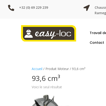


+32 (0) 69 229 239
Chauss
Ramegn
Travail d
Contact
Accueil
/ Produit Moteur / 93,6 cm³
93,6 cm³
Voici le seul résultat