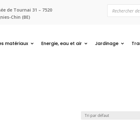
Recherche
ée de Tournai 31 – 7520
de
produits
ies-Chin (BE)
es matériaux
Energie, eau et air
Jardinage
Tra